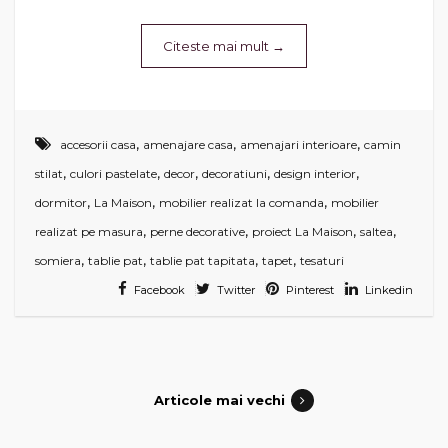
Citeste mai mult
→
,
,
,
accesorii casa
amenajare casa
amenajari interioare
camin
,
,
,
,
,
stilat
culori pastelate
decor
decoratiuni
design interior
,
,
,
dormitor
La Maison
mobilier realizat la comanda
mobilier
,
,
,
,
realizat pe masura
perne decorative
proiect La Maison
saltea
,
,
,
,
somiera
tablie pat
tablie pat tapitata
tapet
tesaturi
Facebook
Twitter
Pinterest
Linkedin
Articole mai vechi