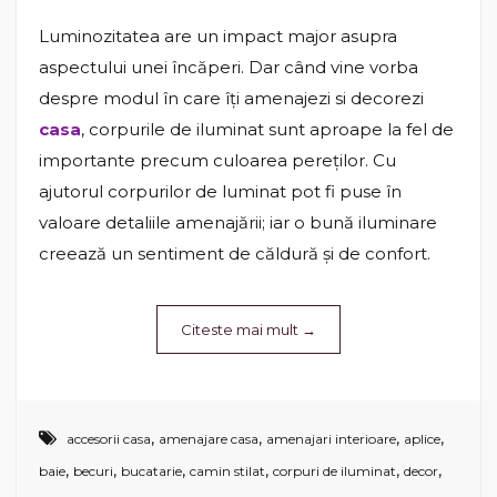
Luminozitatea are un impact major asupra
aspectului unei încăperi. Dar când vine vorba
despre modul în care îți amenajezi si decorezi
casa
, corpurile de iluminat sunt aproape la fel de
importante precum culoarea pereților. Cu
ajutorul corpurilor de luminat pot fi puse în
valoare detaliile amenajării; iar o bună iluminare
creează un sentiment de căldură și de confort.
Citeste mai mult
→
,
,
,
,
accesorii casa
amenajare casa
amenajari interioare
aplice
,
,
,
,
,
,
baie
becuri
bucatarie
camin stilat
corpuri de iluminat
decor