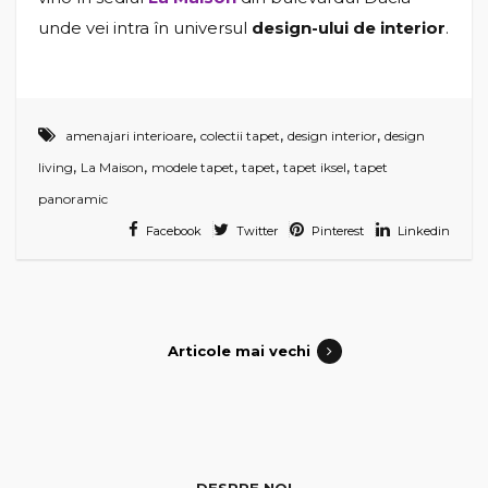
unde vei intra în universul
design-ului de interior
.
,
,
,
amenajari interioare
colectii tapet
design interior
design
,
,
,
,
,
living
La Maison
modele tapet
tapet
tapet iksel
tapet
panoramic
Facebook
Twitter
Pinterest
Linkedin
Articole mai vechi
DESPRE NOI