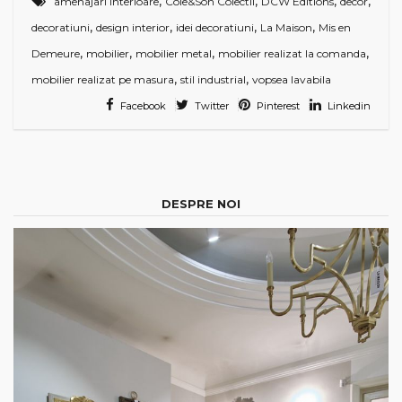
,
,
,
,
amenajari interioare
Cole&Son Colectii
DCW Editions
decor
,
,
,
,
decoratiuni
design interior
idei decoratiuni
La Maison
Mis en
,
,
,
,
Demeure
mobilier
mobilier metal
mobilier realizat la comanda
,
,
mobilier realizat pe masura
stil industrial
vopsea lavabila
Facebook
Twitter
Pinterest
Linkedin
DESPRE NOI