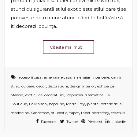
plimbări îți place să colecționezi mici suveniruri,
atunci cu siguranță stilul exotic este stilul care ți se
potrivește de minune atunci când te hotărăști să
îți decorezi locuința.
Citeste mai mult
→
,
,
,
accesorii casa
amenajare casa
amenajari interioare
camin
,
,
,
,
,
stilat
culoare
decor
decoratiuni
design interior
echipa La
,
,
,
,
Maison
exotic
idei decoratiuni
imprimeuri tematice
La
,
,
,
,
,
Boutique
La Maison
neptune
Pierre Frey
plante
poterie de la
,
,
,
,
,
madeleine
Sanderson
stil exotic
tapet
tapet pierre frey
tesaturi
Facebook
Twitter
Pinterest
Linkedin