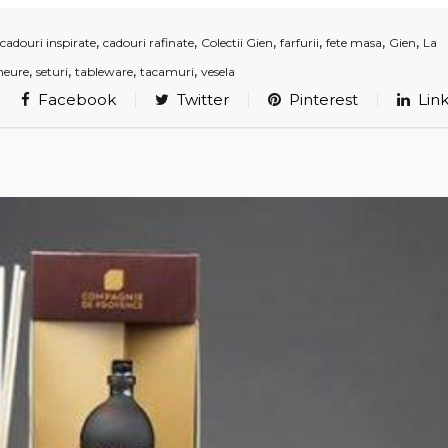
,
,
,
,
,
,
cadouri inspirate
cadouri rafinate
Colectii Gien
farfurii
fete masa
Gien
La
,
,
,
,
meure
seturi
tableware
tacamuri
vesela
Facebook
Twitter
Pinterest
Link