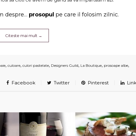
im despre…
prosopul
pe care il folosim zilnic.
Citeste mai mult
→
,
,
,
,
,
,
baie
culoare
culori pastelate
Designers Guild
La Boutique
prosoape albe
Facebook
Twitter
Pinterest
Link