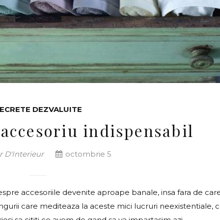
ECRETE DEZVALUITE
 accesoriu indispensabil
 D'Interieur
octombrie 5
 despre accesoriile devenite aproape banale, insa fara de car
urii care mediteaza la aceste mici lucruri neexistentiale, c
 curiosi sa cititi ce avem de gand sa va impartasim azi.