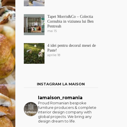
Tapet Morris&Co – Colectia
Cornubia in viziunea lui Ben
Pentreah
mai 15
4 idei pentru decorul mesei de
Paste!
aprilie 18
INSTAGRAM LA MAISON
lamaison_romania
Proud Romanian bespoke
furniture producers & complete
interior design company with
global projects. We bring any
design dream to life.