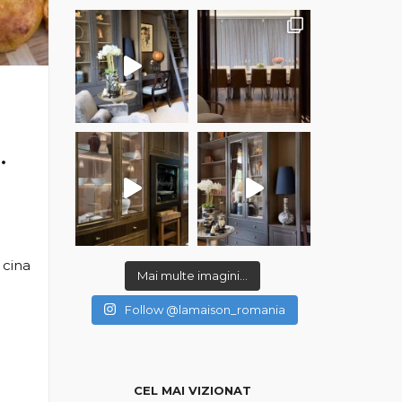
…
cina
Mai multe imagini...
Follow @lamaison_romania
CEL MAI VIZIONAT