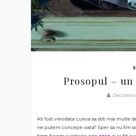
S
Prosopul – un
Decorateur
Ati fost vreodata curiosi sa stiti mai multe
ne putem concepe viata? Sper sa nu fim sing
timp facem curatenie prin
casa
, si sa fiti