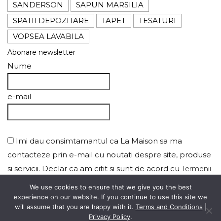
SANDERSON
SAPUN MARSILIA
SPATII DEPOZITARE
TAPET
TESATURI
VOPSEA LAVABILA
Abonare newsletter
Nume
e-mail
Imi dau consimtamantul ca La Maison sa ma
contacteze prin e-mail cu noutati despre site, produse
si servicii. Declar ca am citit si sunt de acord cu
Termenii
si cu
.
si conditiile
Politica de confidentialitate
We use cookies to ensure that we give you the best
experience on our website. If you continue to use this site we
will assume that you are happy with it.
Terms and Conditions
|
Privacy Policy
.